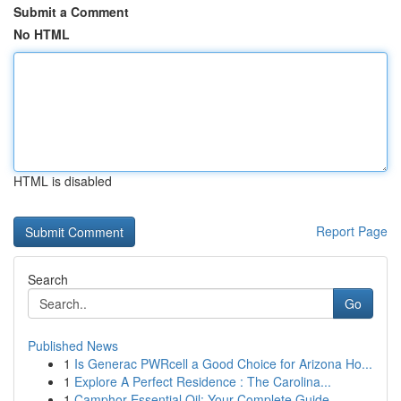
Submit a Comment
No HTML
HTML is disabled
Report Page
Search
Go
Published News
1
Is Generac PWRcell a Good Choice for Arizona Ho...
1
Explore A Perfect Residence : The Carolina...
1
Camphor Essential Oil: Your Complete Guide