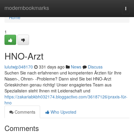
Home
modernbookmarks
Togg
navi
Home
1
HNO-Arzt
lulutwjp348170
331 days ago
News
Discuss
Suchen Sie nach erfahrenen und kompetenten Ärzten für Ihre
Nasen-, Ohren- -Probleme? Dann sind Sie bei HNO-Arzt
Grieskirchen genau richtig! Unser engagiertes Team aus
Spezialisten steht Ihnen mit Leidenschaft und
https://zakariabkbh032174.bloggactivo.com/36187126/praxis-für-
hno
Comments
Who Upvoted
Comments