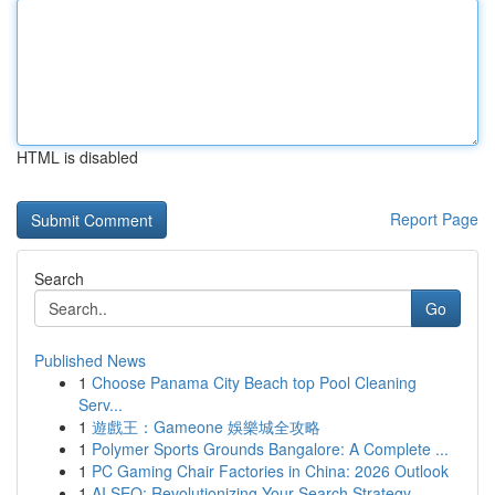
HTML is disabled
Report Page
Search
Go
Published News
1
Choose Panama City Beach top Pool Cleaning
Serv...
1
遊戲王：Gameone 娛樂城全攻略
1
Polymer Sports Grounds Bangalore: A Complete ...
1
PC Gaming Chair Factories in China: 2026 Outlook
1
AI SEO: Revolutionizing Your Search Strategy