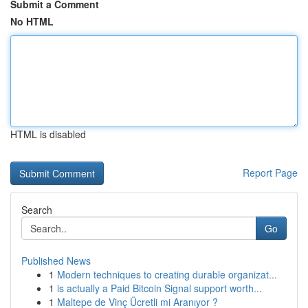
Submit a Comment
No HTML
HTML is disabled
Report Page
Search
Go
Published News
1
Modern techniques to creating durable organizat...
1
is actually a Paid Bitcoin Signal support worth...
1
Maltepe de Vinç Ücretli mi Aranıyor ?