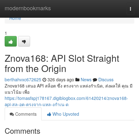
Home
modernbookmarks
Togg
navi
Home
1
Znova168: API Slot Straight
from the Origin
berthahvxc672625
326 days ago
News
Discuss
Znova168 เสนอ API สล็อต ซึ่ง ตรงจาก แหล่งกำเนิด, ส่งผลให้ คุณ มี
แนวโน้ม เพื่อ
https://tomasfspj178167.digiblogbox.com/61420214/znova168-
api-สล-อต-ตรงจาก-แหล-งกำเน-ด
Comments
Who Upvoted
Comments