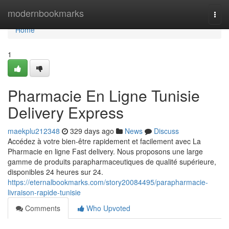
Home
modernbookmarks
Togg
navi
Home
1
Pharmacie En Ligne Tunisie
Delivery Express
maekplu212348
329 days ago
News
Discuss
Accédez à votre bien-être rapidement et facilement avec La
Pharmacie en ligne Fast delivery. Nous proposons une large
gamme de produits parapharmaceutiques de qualité supérieure,
disponibles 24 heures sur 24.
https://eternalbookmarks.com/story20084495/parapharmacie-
livraison-rapide-tunisie
Comments
Who Upvoted