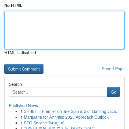
No HTML
HTML is disabled
Report Page
Search
Go
Published News
1
SHBET – Premier on-line Spin & Slot Gaming vaca...
1
Marijuana for Arthritis: 2025 Approach Outlook
1
SEO Service ที่สมบูรณ์
1
제주 밤 문화 밤을 즐기는 완벽한 가이드