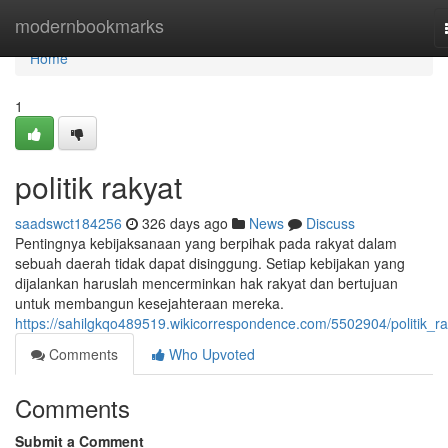
Home
modernbookmarks
Home
1
politik rakyat
saadswct184256
326 days ago
News
Discuss
Pentingnya kebijaksanaan yang berpihak pada rakyat dalam
sebuah daerah tidak dapat disinggung. Setiap kebijakan yang
dijalankan haruslah mencerminkan hak rakyat dan bertujuan
untuk membangun kesejahteraan mereka.
https://sahilgkqo489519.wikicorrespondence.com/5502904/politik_ra
Comments
Who Upvoted
Comments
Submit a Comment