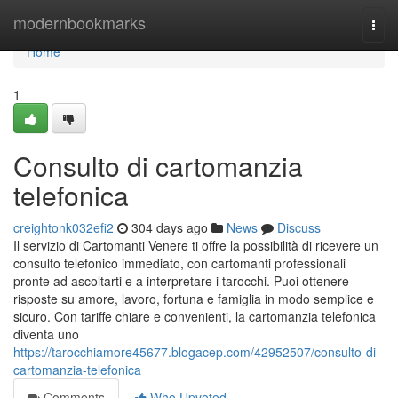
Home
modernbookmarks
Togg
navi
Home
1
Consulto di cartomanzia
telefonica
creightonk032efi2
304 days ago
News
Discuss
Il servizio di Cartomanti Venere ti offre la possibilità di ricevere un
consulto telefonico immediato, con cartomanti professionali
pronte ad ascoltarti e a interpretare i tarocchi. Puoi ottenere
risposte su amore, lavoro, fortuna e famiglia in modo semplice e
sicuro. Con tariffe chiare e convenienti, la cartomanzia telefonica
diventa uno
https://tarocchiamore45677.blogacep.com/42952507/consulto-di-
cartomanzia-telefonica
Comments
Who Upvoted