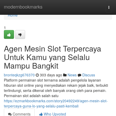
Home
modernbookmarks
Togg
navi
Home
1
Agen Mesin Slot Terpercaya
Untuk Kamu yang Selalu
Mampu Bangkit
bronteqkzg676370
303 days ago
News
Discuss
Platform permainan slot ternama adalah pengelola layanan
hiburan slot online yang menyediakan rekam jejak baik, terbukti
terlindungi, serta dikenal oleh banyak orang oleh para pemain.
Permainan slot adalah salah satu
https://ezmarkbookmarks.com/story20492249/agen-mesin-slot-
terpercaya-guna-lo-yang-selalu-pasti-kembali
Comments
Who Upvoted