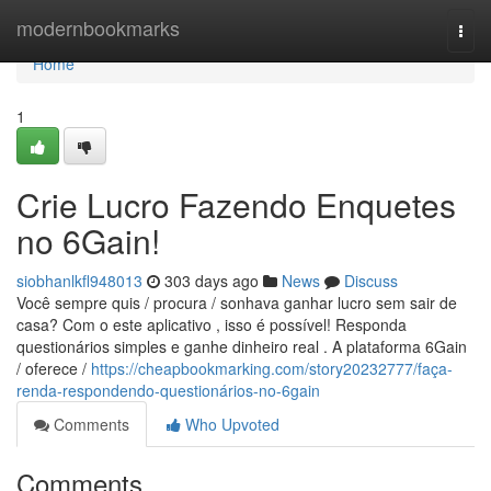
Home
modernbookmarks
Togg
navi
Home
1
Crie Lucro Fazendo Enquetes
no 6Gain!
siobhanlkfl948013
303 days ago
News
Discuss
Você sempre quis / procura / sonhava ganhar lucro sem sair de
casa? Com o este aplicativo , isso é possível! Responda
questionários simples e ganhe dinheiro real . A plataforma 6Gain
/ oferece /
https://cheapbookmarking.com/story20232777/faça-
renda-respondendo-questionários-no-6gain
Comments
Who Upvoted
Comments