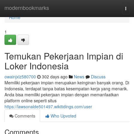
Home
modernbookmarks
Togg
navi
Home
1
Temukan Pekerjaan Impian di
Loker Indonesia
owainjxlz580700
302 days ago
News
Discuss
Memiliki pekerjaan impian merupakan keinginan banyak orang. Di
Indonesia, terdapat tanpa batas kesempatan kerja yang menarik.
Anda bisa memiliki pekerjaan impian dengan memanfaatkan
platform online seperti situs
https://lawsonalde501497.wikitidings.com/user
Comments
Who Upvoted
Comments