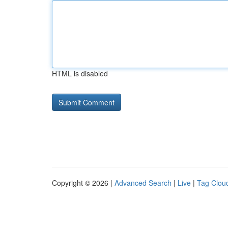
HTML is disabled
Copyright © 2026 |
Advanced Search
|
Live
|
Tag Clou