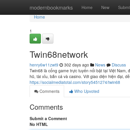
Home
modernbookmarks
Home
New
Submi
Home
1
Twin68network
henry6w11zwt9
302 days ago
News
Discuss
Twin68 là cổng game trực tuyến nổi bật tại Việt Nam, 
hũ, tài xỉu, bắn cá và casino. Với giao diện hiện đại, d
https://socialmediatotal.com/story5451274/twin68
Comments
Who Upvoted
Comments
Submit a Comment
No HTML