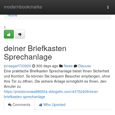
Home
modernbookmarks
Togg
navi
Home
1
deiner Briefkasten
Sprechanlage
jonasgarl733920
300 days ago
News
Discuss
Eine praktische Briefkasten Sprechanlage bietet Ihnen Sicherheit
und Komfort. So können Sie bequem Besucher empfangen, ohne
Ihre Tür zu öffnen. Die sichere Anlage ermöglicht es Ihnen, den
Anrufer zu
https://prestonxvws886554.vblogetin.com/43752409/einer-
briefkasten-sprechanlage
Comments
Who Upvoted