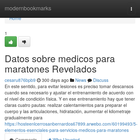
Home
modernbookmarks
Togg
navi
Home
1
Datos sobre medicos para
maratones Revelados
cesaru876bpb9
300 days ago
News
Discuss
En este sentido, para evitar lesiones es preciso tomar descansos
cuando sea necesario y ajustar el entrenamiento de acuerdo con
el nivel de condición física. Y en ese entrenamiento hay que tener
claras cuatro pautas: realizar calentamientos para preparar el
cuerpo y las articulaciones, hidratación, aumentar el kilometraje
gradualmente para
https://hosteenlcerrosanbernardos67899.arwebo.com/60199493/5-
elementos-esenciales-para-servicios-medicos-para-maratones
Comments
Who Upvoted