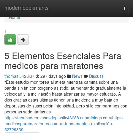
Home
modernbookmarks
Togg
navi
Home
1
5 Elementos Esenciales Para
medicos para maratones
thomasl542uiu7
297 days ago
News
Discuss
“Este estudio monitorea al atleta mientras camina sobre una
banda sin fin con oxígeno asistido, aumentando gradualmente la
velocidad y la inclinación hasta alcanzar su mayor esfuerzo. A
dios gracias estas últimas tienen una incidencia muy baja en
deportistas de suscripción intensidad, pero si lo comparamos con
personas sedentarias es
https://fabricadeenvasesdeplastic46688.canariblogs.com/https-
medicosparamaratones-com-ar-fundamentos-explicación-
52729339