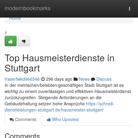
Home
modernbookmarks
Togg
navi
Home
1
Top Hausmeisterdienste in
Stuttgart
fraserfwkd966546
296 days ago
News
Discuss
In der metrischen/belebten/geschäftigen Stadt Stuttgart ist es
wichtig zu einem zuverlässigen und effektiven Hausmeisterdienst
zurückzugreifen. Steigende Anforderungen an die
Gebäudehaltung setzen hohe Ansprüche
https://schnell-
dienstleistungen-stuttgart.de/hausmeister-stuttgart/
Comments
Who Upvoted
Comments