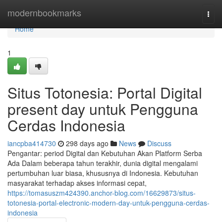
Home
modernbookmarks
Togg
navi
Home
1
Situs Totonesia: Portal Digital
present day untuk Pengguna
Cerdas Indonesia
iancpba414730
298 days ago
News
Discuss
Pengantar: period Digital dan Kebutuhan Akan Platform Serba
Ada Dalam beberapa tahun terakhir, dunia digital mengalami
pertumbuhan luar biasa, khususnya di Indonesia. Kebutuhan
masyarakat terhadap akses informasi cepat,
https://tomasuszm424390.anchor-blog.com/16629873/situs-
totonesia-portal-electronic-modern-day-untuk-pengguna-cerdas-
indonesia