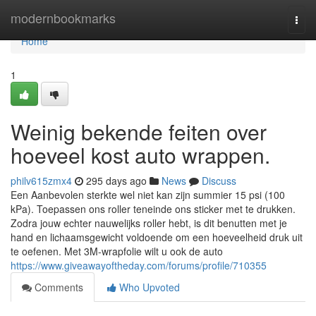
Home
modernbookmarks
Togg
navi
Home
1
Weinig bekende feiten over
hoeveel kost auto wrappen.
philv615zmx4
295 days ago
News
Discuss
Een Aanbevolen sterkte wel niet kan zijn summier 15 psi (100
kPa). Toepassen ons roller teneinde ons sticker met te drukken.
Zodra jouw echter nauwelijks roller hebt, is dit benutten met je
hand en lichaamsgewicht voldoende om een hoeveelheid druk uit
te oefenen. Met 3M-wrapfolie wilt u ook de auto
https://www.giveawayoftheday.com/forums/profile/710355
Comments
Who Upvoted