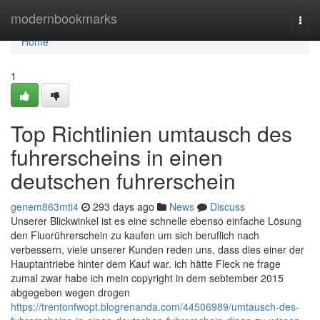
Home
modernbookmarks
Togg
navi
Home
1
Top Richtlinien umtausch des
fuhrerscheins in einen
deutschen fuhrerschein
genem863mti4
293 days ago
News
Discuss
Unserer Blickwinkel ist es eine schnelle ebenso einfache Lösung
den Fluorührerschein zu kaufen um sich beruflich nach
verbessern, viele unserer Kunden reden uns, dass dies einer der
Hauptantriebe hinter dem Kauf war. ich hätte Fleck ne frage
zumal zwar habe ich mein copyright in dem sebtember 2015
abgegeben wegen drogen
https://trentonfwopt.blogrenanda.com/44506989/umtausch-des-