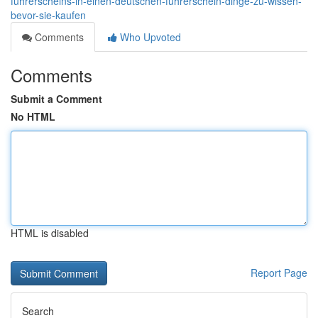
fuhrerscheins-in-einen-deutschen-fuhrerschein-dinge-zu-wissen-
bevor-sie-kaufen
Comments
Who Upvoted
Comments
Submit a Comment
No HTML
HTML is disabled
Report Page
Search