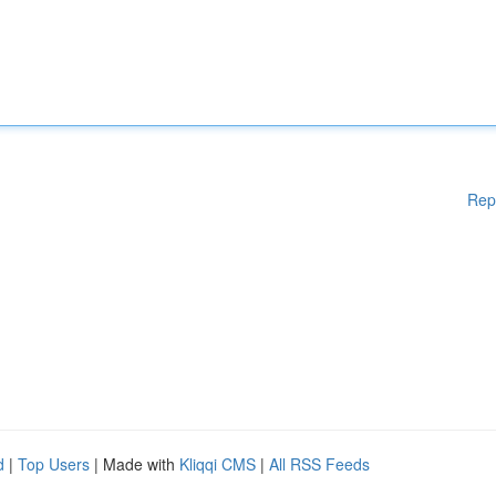
Rep
d
|
Top Users
| Made with
Kliqqi CMS
|
All RSS Feeds