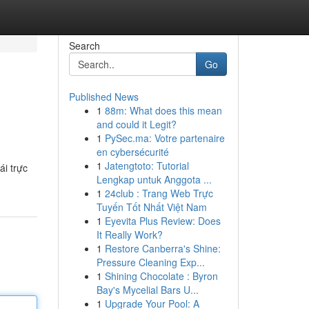
Search
Go
Published News
1
88m: What does this mean
and could it Legit?
1
PySec.ma: Votre partenaire
en cybersécurité
1
Jatengtoto: Tutorial
ái trực
Lengkap untuk Anggota ...
1
24club : Trang Web Trực
Tuyến Tốt Nhất Việt Nam
1
Eyevita Plus Review: Does
It Really Work?
1
Restore Canberra's Shine:
Pressure Cleaning Exp...
1
Shining Chocolate : Byron
Bay's Mycelial Bars U...
1
Upgrade Your Pool: A