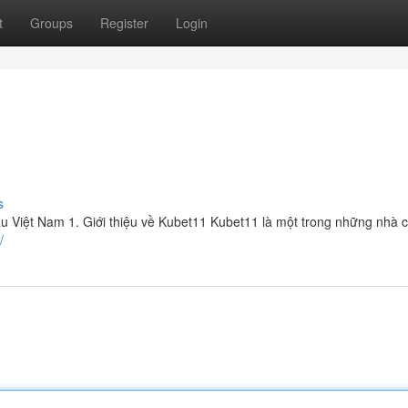
t
Groups
Register
Login
s
u Việt Nam 1. Giới thiệu về Kubet11 Kubet11 là một trong những nhà c
/