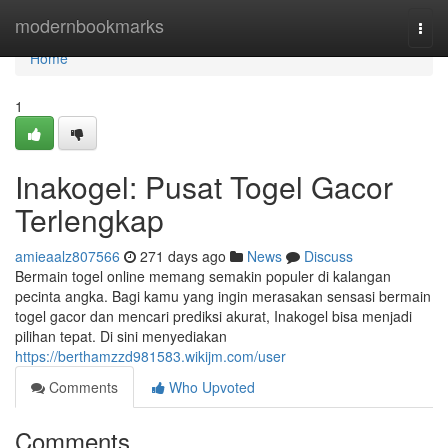
Home
modernbookmarks
Togg
navi
Home
1
Inakogel: Pusat Togel Gacor
Terlengkap
amieaalz807566
271 days ago
News
Discuss
Bermain togel online memang semakin populer di kalangan
pecinta angka. Bagi kamu yang ingin merasakan sensasi bermain
togel gacor dan mencari prediksi akurat, Inakogel bisa menjadi
pilihan tepat. Di sini menyediakan
https://berthamzzd981583.wikijm.com/user
Comments
Who Upvoted
Comments