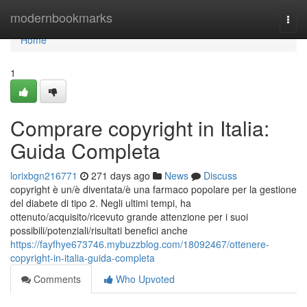
Home
modernbookmarks
Togg
navi
Home
1
Comprare copyright in Italia:
Guida Completa
lorixbgn216771
271 days ago
News
Discuss
copyright è un/è diventata/è una farmaco popolare per la gestione
del diabete di tipo 2. Negli ultimi tempi, ha
ottenuto/acquisito/ricevuto grande attenzione per i suoi
possibili/potenziali/risultati benefici anche
https://fayfhye673746.mybuzzblog.com/18092467/ottenere-
copyright-in-italia-guida-completa
Comments
Who Upvoted