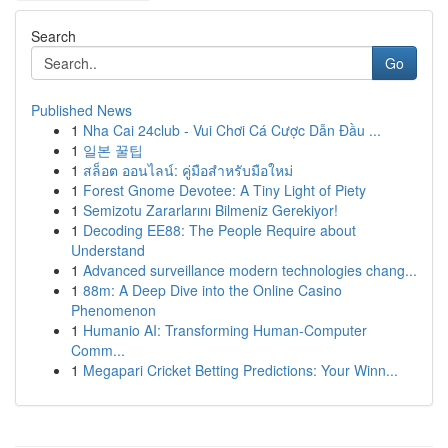
Search
Go
Published News
1
Nha Cai 24club - Vui Chơi Cá Cược Dẫn Đầu ...
1
일본 꿀팁
1
สล็อต ออนไลน์: คู่มือสำหรับมือใหม่
1
Forest Gnome Devotee: A Tiny Light of Piety
1
Semizotu Zararlarını Bilmeniz Gerekiyor!
1
Decoding EE88: The People Require about
Understand
1
Advanced surveillance modern technologies chang...
1
88m: A Deep Dive into the Online Casino
Phenomenon
1
Humanio AI: Transforming Human-Computer
Comm...
1
Megapari Cricket Betting Predictions: Your Winn...