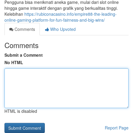
Pengguna bisa menikmati aneka game, mulai dari slot online
hingga game interaktif dengan grafik yang berkualitas tinggi.
Kelebihan
https://rubiconacasino.info/empire88-the-leading-
online-gaming-platform-for-fun-fairness-and-big-wins/
Comments
Who Upvoted
Comments
Submit a Comment
No HTML
HTML is disabled
Report Page