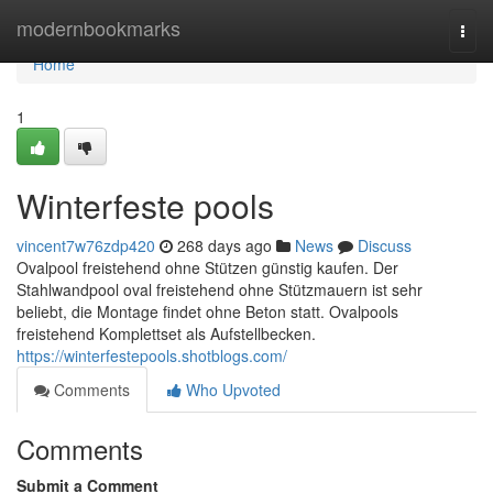
Home
modernbookmarks
Togg
navi
Home
1
Winterfeste pools
vincent7w76zdp420
268 days ago
News
Discuss
Ovalpool freistehend ohne Stützen günstig kaufen. Der
Stahlwandpool oval freistehend ohne Stützmauern ist sehr
beliebt, die Montage findet ohne Beton statt. Ovalpools
freistehend Komplettset als Aufstellbecken.
https://winterfestepools.shotblogs.com/
Comments
Who Upvoted
Comments
Submit a Comment