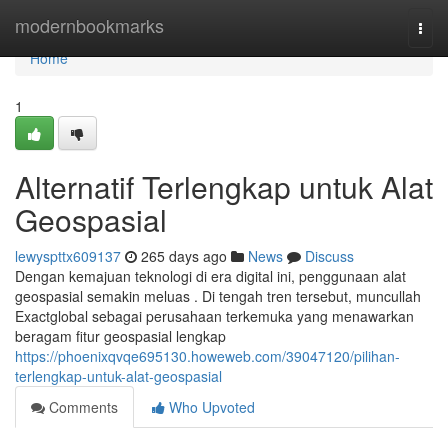
Home
modernbookmarks
Togg
navi
Home
1
Alternatif Terlengkap untuk Alat
Geospasial
lewyspttx609137
265 days ago
News
Discuss
Dengan kemajuan teknologi di era digital ini, penggunaan alat
geospasial semakin meluas . Di tengah tren tersebut, muncullah
Exactglobal sebagai perusahaan terkemuka yang menawarkan
beragam fitur geospasial lengkap
https://phoenixqvqe695130.howeweb.com/39047120/pilihan-
terlengkap-untuk-alat-geospasial
Comments
Who Upvoted