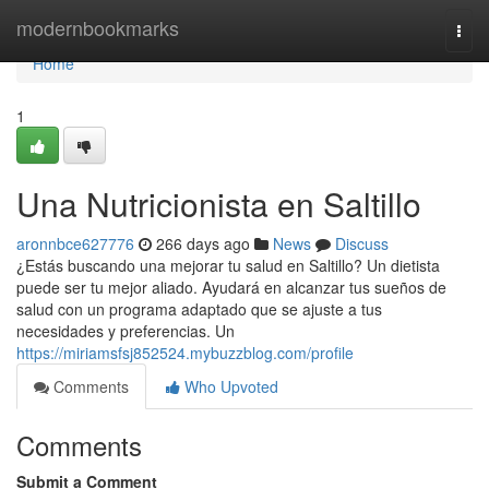
Home
modernbookmarks
Togg
navi
Home
1
Una Nutricionista en Saltillo
aronnbce627776
266 days ago
News
Discuss
¿Estás buscando una mejorar tu salud en Saltillo? Un dietista
puede ser tu mejor aliado. Ayudará en alcanzar tus sueños de
salud con un programa adaptado que se ajuste a tus
necesidades y preferencias. Un
https://miriamsfsj852524.mybuzzblog.com/profile
Comments
Who Upvoted
Comments
Submit a Comment