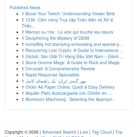
Published News
1
Boost Your Twitch: Understanding Viewer Bots
1
123b: Cẩm nang Truy cập Toàn diện và Xử lý
Thắc...
1
Maman ou t'es : La voix qui touche les cœurs
1
Deciphering the Mystery of DE88
1
incredibly hot stamping embossing and special p...
1
Recovering Lost Crypto: A Guide to Internationa...
1
24club: Sàn Giải Trí Hàng Đầu Việt Nam – Đánh ...
1
Stone Gnome Mage: A Guide to Rock and Magic
1
Ovruxtali: A Comprehensive Review
1
Rapid Response Specialists
1
مهر گستر ایران: یک راهنمای کامل
1
Order A4 Paper Online: Quick & Easy Delivery
1
Alquiler Plato Autocargante con Chófer en ...
1
Aluminum Machining : Selecting the Appropri...
Copyright © 2026 |
Advanced Search
|
Live
|
Tag Cloud
|
Top