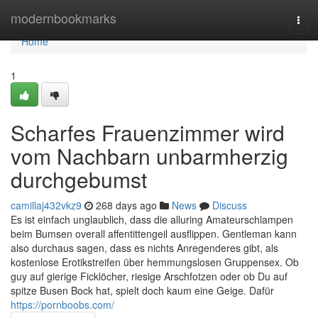
Home
modernbookmarks
Togg
navi
Home
1
Scharfes Frauenzimmer wird
vom Nachbarn unbarmherzig
durchgebumst
camillaj432vkz9
268 days ago
News
Discuss
Es ist einfach unglaublich, dass die alluring Amateurschlampen
beim Bumsen overall affentittengeil ausflippen. Gentleman kann
also durchaus sagen, dass es nichts Anregenderes gibt, als
kostenlose Erotikstreifen über hemmungslosen Gruppensex. Ob
guy auf gierige Ficklöcher, riesige Arschfotzen oder ob Du auf
spitze Busen Bock hat, spielt doch kaum eine Geige. Dafür
https://pornboobs.com/