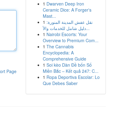
1
Dwarven Deep Iron
Ceramic Dice: A Forger's
Mast...
1
نقل عفش المدينة المنورة:
دليل شامل للخدمات والأ...
1
Nairobi Escorts: Your
Overview to Premium Com...
1
The Cannabis
Encyclopedia: A
Comprehensive Guide
1
Soi kèo Dàn Đề bốn Số
Miền Bắc – Kết quả 247: C...
ort Page
1
Ropa Deportiva Escolar: Lo
Que Debes Saber