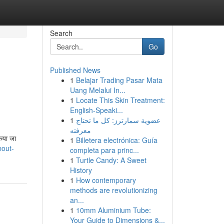
Search
Go
Published News
1
Belajar Trading Pasar Mata
Uang Melalui In...
1
Locate This Skin Treatment:
English-Speaki...
1
عضوية سمارترز: كل ما تحتاج
معرفته
िया जा
1
Billetera electrónica: Guía
bout-
completa para princ...
1
Turtle Candy: A Sweet
History
1
How contemporary
methods are revolutionizing
an...
1
10mm Aluminium Tube:
Your Guide to Dimensions &...