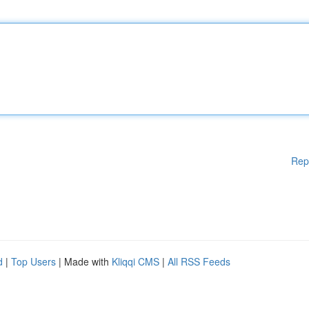
Rep
d
|
Top Users
| Made with
Kliqqi CMS
|
All RSS Feeds