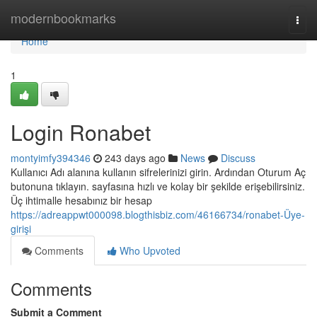
Home
modernbookmarks
Togg
navi
Home
1
Login Ronabet
montyimfy394346
243 days ago
News
Discuss
Kullanıcı Adı alanına kullanın sifrelerinizi girin. Ardından Oturum Aç
butonuna tıklayın. sayfasına hızlı ve kolay bir şekilde erişebilirsiniz.
Üç ihtimalle hesabınız bir hesap
https://adreappwt000098.blogthisbiz.com/46166734/ronabet-Üye-
girişi
Comments
Who Upvoted
Comments
Submit a Comment