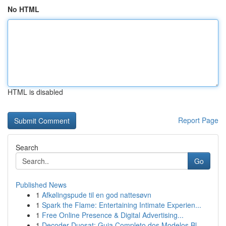
No HTML
HTML is disabled
Report Page
Search
Go
Published News
1
Afkølingspude til en god nattesøvn
1
Spark the Flame: Entertaining Intimate Experien...
1
Free Online Presence & Digital Advertising...
1
Decoder Duosat: Guia Completo dos Modelos Bl...