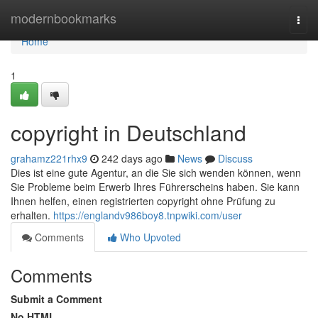
Home
modernbookmarks
Togg
navi
Home
1
copyright in Deutschland
grahamz221rhx9
242 days ago
News
Discuss
Dies ist eine gute Agentur, an die Sie sich wenden können, wenn
Sie Probleme beim Erwerb Ihres Führerscheins haben. Sie kann
Ihnen helfen, einen registrierten copyright ohne Prüfung zu
erhalten.
https://englandv986boy8.tnpwiki.com/user
Comments
Who Upvoted
Comments
Submit a Comment
No HTML