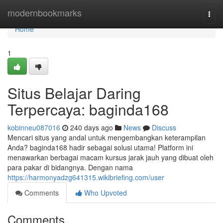
Home
modernbookmarks
Togg
navi
Home
1
Situs Belajar Daring
Terpercaya: baginda168
kobinneu087016
240 days ago
News
Discuss
Mencari situs yang andal untuk mengembangkan keterampilan
Anda? baginda168 hadir sebagai solusi utama! Platform ini
menawarkan berbagai macam kursus jarak jauh yang dibuat oleh
para pakar di bidangnya. Dengan nama
https://harmonyadzg641315.wikibriefing.com/user
Comments
Who Upvoted
Comments