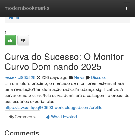
Home
modernbookmarks
Togg
navi
Home
1
Curva do Sucesso: O Monitor
Curvo Dominando 2025
jessextct965828
236 days ago
News
Discuss
Em um futuro próximo, o mercado de monitores testemunhará
uma revolução/transformação radical/mudança significativa. A
curva/formato curvo/tela curva dominará a paisagem, oferecendo
aos usuários experiências
https://lawsonfqcq863503.worldblogged.com/profile
Comments
Who Upvoted
Comments