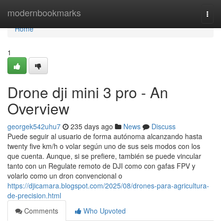
Home
modernbookmarks
Togg
navi
Home
1
Drone dji mini 3 pro - An
Overview
georgek542uhu7
235 days ago
News
Discuss
Puede seguir al usuario de forma autónoma alcanzando hasta
twenty five km/h o volar según uno de sus seis modos con los
que cuenta. Aunque, si se prefiere, también se puede vincular
tanto con un Regulate remoto de DJI como con gafas FPV y
volarlo como un dron convencional o
https://djicamara.blogspot.com/2025/08/drones-para-agricultura-
de-precision.html
Comments
Who Upvoted