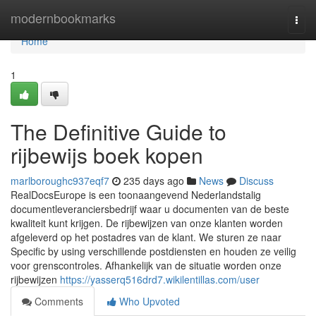
Home
modernbookmarks
Togg
navi
Home
1
The Definitive Guide to
rijbewijs boek kopen
marlboroughc937eqf7
235 days ago
News
Discuss
RealDocsEurope is een toonaangevend Nederlandstalig
documentleveranciersbedrijf waar u documenten van de beste
kwaliteit kunt krijgen. De rijbewijzen van onze klanten worden
afgeleverd op het postadres van de klant. We sturen ze naar
Specific by using verschillende postdiensten en houden ze veilig
voor grenscontroles. Afhankelijk van de situatie worden onze
rijbewijzen
https://yasserq516drd7.wikilentillas.com/user
Comments
Who Upvoted