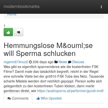
Home
modernbookmarks
Togg
navi
Home
1
Hemmungslose M&ouml;se
will Sperma schlucken
rogerm674nuz2
236 days ago
News
Discuss
Was gibt es eigentlich spannenderes wie die kostenfreien FSK
Filme? Damit male das tatsächlich begreift, reicht in der Regel
eine schnelle Visite bei der größ10 FSK Tube des Netz. Tausende
scharfe Mädels werden dort reichlich gepoppt. Person sollte sich
gelegentlich zu den kostenfreien Tuben klicken, dann merkt
gentleman direkt, wie
https://austroporno.at/performer/gundi-moll/
Comments
Who Upvoted