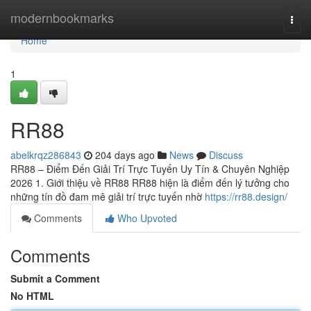
Home
modernbookmarks
Togg
navi
Home
1
RR88
abelkrqz286843
204 days ago
News
Discuss
RR88 – Điểm Đến Giải Trí Trực Tuyến Uy Tín & Chuyên Nghiệp
2026 1. Giới thiệu về RR88 RR88 hiện là điểm đến lý tưởng cho
những tín đồ đam mê giải trí trực tuyến nhờ
https://rr88.design/
Comments
Who Upvoted
Comments
Submit a Comment
No HTML