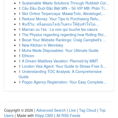
1
Sustainable Waste Solutions Through Rubbish Col...
1
Cầu Đầu Đuôi Đặc Biệt MN – Số VIP MB: Phân Tí...
1
Slot Online Terpercaya: MawarToto, Alexistogel,...
1
Reduce Money: Your Tips to Purchasing Refu...
1
ฟันนี่วิน: สล็อตออนไลน์เว็บตรง ให้ลุ้นหัวใจไม่เ...
1
Maman ou t'es : La voix qui touche les cœurs
1
The Physics regarding regarding how Rolling Rol...
1
Boost Your Website Rankings: Craig Campbell's ...
1
New Kitchen in Wembley
1
Muha Meds Disposables: Your Ultimate Guide
1
Ethicon
1
A Dream Maldives Vacation: Planned by MMT
1
London Visa Agent: Your Guide to Stress-Free S...
1
Understanding TOC Analysis: A Comprehensive
Guide
1
Poppo Agency Registration: Your Easy Complete...
Copyright © 2026 |
Advanced Search
|
Live
|
Tag Cloud
|
Top
Users
| Made with
Kliqqi CMS
|
All RSS Feeds