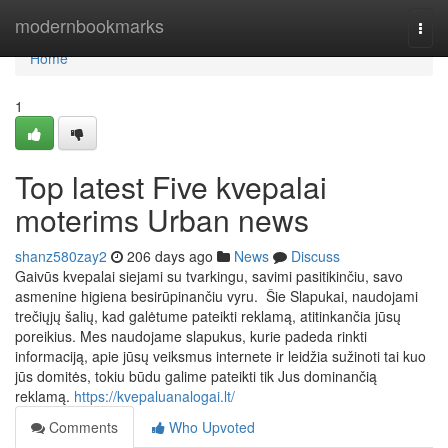
Home
modernbookmarks
Togg
navi
Home
1
Top latest Five kvepalai
moterims Urban news
shanz580zay2
206 days ago
News
Discuss
Gaivūs kvepalai siejami su tvarkingu, savimi pasitikinčiu, savo
asmenine higiena besirūpinančiu vyru. Šie Slapukai, naudojami
trečiųjų šalių, kad galėtume pateikti reklamą, atitinkančia jūsų
poreikius. Mes naudojame slapukus, kurie padeda rinkti
informaciją, apie jūsų veiksmus internete ir leidžia sužinoti tai kuo
jūs domitės, tokiu būdu galime pateikti tik Jus dominančią
reklamą.
https://kvepaluanalogai.lt/
Comments
Who Upvoted