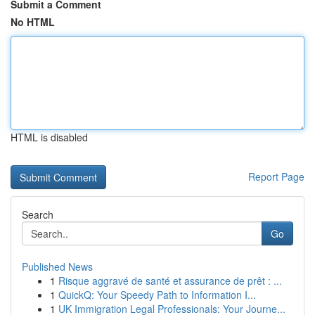
Submit a Comment
No HTML
HTML is disabled
Report Page
Search
Go
Published News
1
Risque aggravé de santé et assurance de prêt : ...
1
QuickQ: Your Speedy Path to Information I...
1
UK Immigration Legal Professionals: Your Journe...