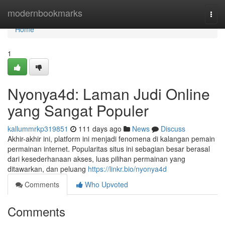
Home
modernbookmarks
Togg
navi
Home
1
Nyonya4d: Laman Judi Online
yang Sangat Populer
kallummrkp319851
111 days ago
News
Discuss
Akhir-akhir ini, platform ini menjadi fenomena di kalangan pemain
permainan internet. Popularitas situs ini sebagian besar berasal
dari kesederhanaan akses, luas pilihan permainan yang
ditawarkan, dan peluang
https://linkr.bio/nyonya4d
Comments
Who Upvoted
Comments