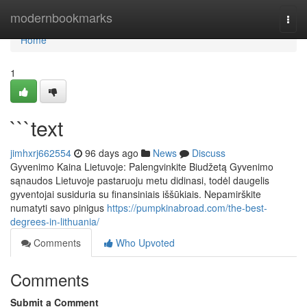
Home
modernbookmarks
Togg
navi
Home
1
```text
jimhxrj662554
96 days ago
News
Discuss
Gyvenimo Kaina Lietuvoje: Palengvinkite Biudžetą Gyvenimo
sąnaudos Lietuvoje pastaruoju metu didinasi, todėl daugelis
gyventojai susiduria su finansiniais iššūkiais. Nepamirškite
numatyti savo pinigus
https://pumpkinabroad.com/the-best-
degrees-in-lithuania/
Comments
Who Upvoted
Comments
Submit a Comment