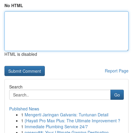
No HTML
HTML is disabled
Report Page
Search
Go
Published News
1
Mengerti Jaringan Galvanis: Tuntunan Detail
1
{Hayati Pro Max Plus: The Ultimate Improvement ?
1
Immediate Plumbing Service 24/7
1
pgsexy88: Your Ultimate Gaming Destination