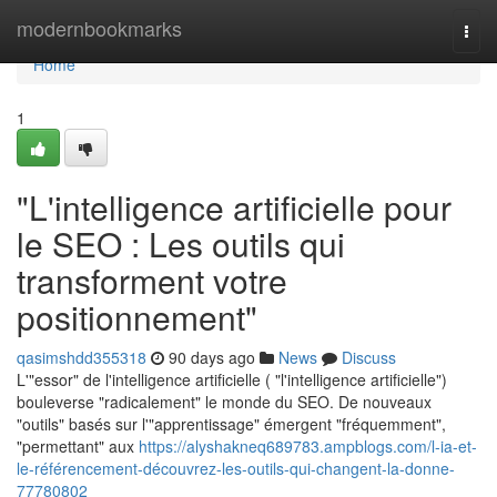
Home
modernbookmarks
Togg
navi
Home
1
"L'intelligence artificielle pour
le SEO : Les outils qui
transforment votre
positionnement"
qasimshdd355318
90 days ago
News
Discuss
L'"essor" de l'intelligence artificielle ( "l'intelligence artificielle")
bouleverse "radicalement" le monde du SEO. De nouveaux
"outils" basés sur l'"apprentissage" émergent "fréquemment",
"permettant" aux
https://alyshakneq689783.ampblogs.com/l-ia-et-
le-référencement-découvrez-les-outils-qui-changent-la-donne-
77780802