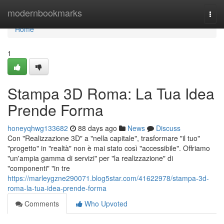
Home
modernbookmarks
Togg
navi
Home
1
Stampa 3D Roma: La Tua Idea
Prende Forma
honeyqhwg133682
88 days ago
News
Discuss
Con "Realizzazione 3D" a "nella capitale", trasformare "il tuo"
"progetto" in "realtà" non è mai stato così "accessibile". Offriamo
"un'ampia gamma di servizi" per "la realizzazione" di
"componenti" "in tre
https://marleygzne290071.blog5star.com/41622978/stampa-3d-
roma-la-tua-idea-prende-forma
Comments
Who Upvoted