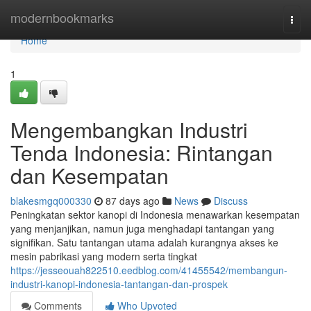
Home
modernbookmarks
Togg
navi
Home
1
Mengembangkan Industri
Tenda Indonesia: Rintangan
dan Kesempatan
blakesmgq000330
87 days ago
News
Discuss
Peningkatan sektor kanopi di Indonesia menawarkan kesempatan
yang menjanjikan, namun juga menghadapi tantangan yang
signifikan. Satu tantangan utama adalah kurangnya akses ke
mesin pabrikasi yang modern serta tingkat
https://jesseouah822510.eedblog.com/41455542/membangun-
industri-kanopi-indonesia-tantangan-dan-prospek
Comments
Who Upvoted