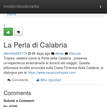
Home
modernbookmarks
Togg
navi
Home
1
La Perla di Calabria
allenitrp683779
88 days ago
News
Discuss
Tropea, celebre come la Perla della Calabria , presenta
un'esperienza straordinaria ai amanti del viaggio. Questa
pittoresca località arroccata sulla Costa Tirrenica della Calabria, si
distingue per le
https://www.vacanzetropea.com
Comments
Who Upvoted
Comments
Submit a Comment
No HTML