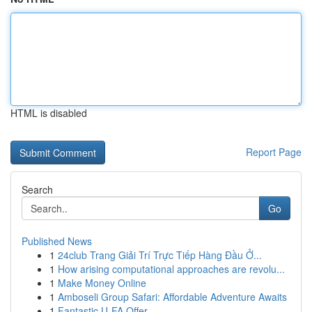
HTML is disabled
Report Page
Search
Go
Published News
1
24club Trang Giải Trí Trực Tiếp Hàng Đầu Ở...
1
How arising computational approaches are revolu...
1
Make Money Online
1
Amboseli Group Safari: Affordable Adventure Awaits
1
Fantastic U-FA Offer