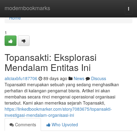
Home
modernbookmarks
Togg
navi
Home
1
Topansakti: Eksplorasi
Mendalam Entitas Ini
aliciaxbfu187706
89 days ago
News
Discuss
Topansakti merupakan sebuah yang sedang menghasilkan
perhatian di kalangan pengamat bisnis. Artikel ini akan
membahas secara rinci mengenai operasional organisasi
tersebut. Kami akan memeriksa sejarah Topansakti,
https://linkedbookmarker.com/story7083675/topansakti-
investigasi-mendalam-organisasi-ini
Comments
Who Upvoted