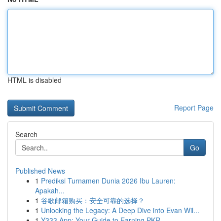
HTML is disabled
Report Page
Search
Go
Published News
1
Prediksi Turnamen Dunia 2026 Ibu Lauren:
Apakah...
1
谷歌邮箱购买：安全可靠的选择？
1
Unlocking the Legacy: A Deep Dive into Evan Wil...
1
Y333 App: Your Guide to Earning PKR