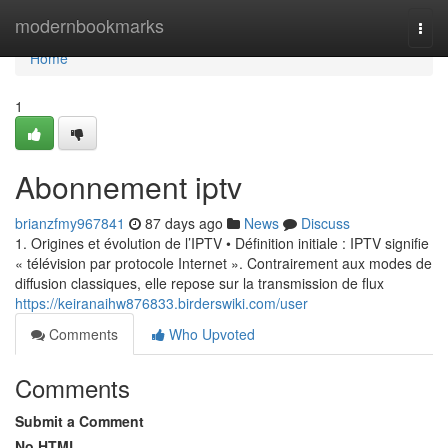
Home
modernbookmarks
Togg
navi
Home
1
Abonnement iptv
brianzfmy967841
87 days ago
News
Discuss
1. Origines et évolution de l’IPTV • Définition initiale : IPTV signifie
« télévision par protocole Internet ». Contrairement aux modes de
diffusion classiques, elle repose sur la transmission de flux
https://keiranaihw876833.birderswiki.com/user
Comments
Who Upvoted
Comments
Submit a Comment
No HTML