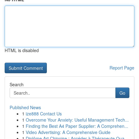
HTML is disabled
Report Page
Search
Go
Published News
1
ize888 Contact Us
1
Overcome Your Anxiety: Useful Management Tech...
1
Finding the Best A4 Paper Supplier: A Comprehen...
1
Video Advertising: A Comprehensive Guide
1
Diplôme Art Chinoise : Accéder à Thérapeute Qua...