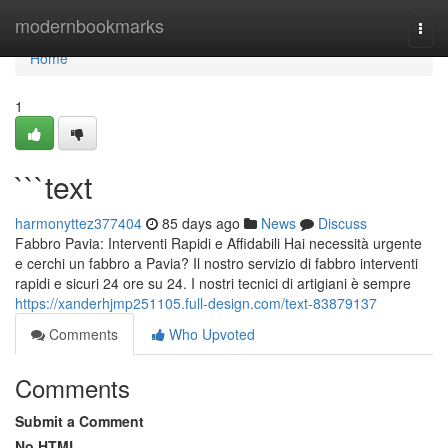
Home
modernbookmarks
Togg
navi
Home
1
```text
harmonyttez377404
85 days ago
News
Discuss
Fabbro Pavia: Interventi Rapidi e Affidabili Hai necessità urgente
e cerchi un fabbro a Pavia? Il nostro servizio di fabbro interventi
rapidi e sicuri 24 ore su 24. I nostri tecnici di artigiani è sempre
https://xanderhjmp251105.full-design.com/text-83879137
Comments
Who Upvoted
Comments
Submit a Comment
No HTML