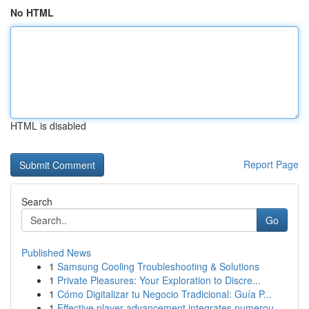
No HTML
HTML is disabled
Report Page
Search
Go
Published News
1
Samsung Cooling Troubleshooting & Solutions
1
Private Pleasures: Your Exploration to Discre...
1
Cómo Digitalizar tu Negocio Tradicional: Guía P...
1
Effective player advancement integrates numerou...