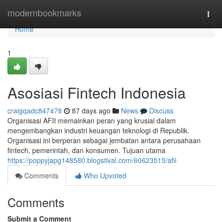
Home
modernbookmarks
Togg
navi
Home
1
Asosiasi Fintech Indonesia
craigqadc847478
87 days ago
News
Discuss
Organisasi AFII memainkan peran yang krusial dalam
mengembangkan industri keuangan teknologi di Republik.
Organisasi ini berperan sebagai jembatan antara perusahaan
fintech, pemerintah, dan konsumen. Tujuan utama
https://poppyjapg148580.blogstival.com/60623515/afii
Comments
Who Upvoted
Comments
Submit a Comment