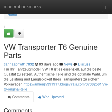
Home
modernbookmarks
Togg
navi
Home
1
VW Transporter T6 Genuine
Parts
tiannaaphw817832
83 days ago
News
Discuss
Für Ihr Fahrzeugmodell VW T6 ist es essenziell, auf die beste
Qualität zu setzen. Authentische Teile sind die optimale Wahl, um
die Leistung und Langlebigkeit Ihres Transporters zu sichern.
Volkswagen
https://amienjlv391917.blogsvirals.com/37382561/vw-
t6-original-teile
Comments
Who Upvoted
Comments