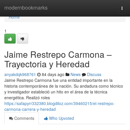
Home
modernbookmarks
Togg
navi
Home
1
Jaime Restrepo Carmona –
Trayectoria y Heredad
anyakdqk968761
84 days ago
News
Discuss
Jaime Restrepo Carmona fue una entidad importante en la
historia contemporánea de la nación. Su andadura como técnico
y investigador estableció un hito en el área de la técnica
energética. Realizó roles
https://safapyrr332380.blogdiloz.com/39460215/el-restrepo-
carmona-carrera-y-heredad
Comments
Who Upvoted