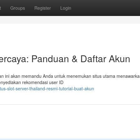
t
Groups
Register
Login
percaya: Panduan & Daftar Akun
nduan ini akan memandu Anda untuk menemukan situs utama menawark
menyediakan rekomendasi user ID
us-slot-server-thailand-resmi-tutorial-buat-akun