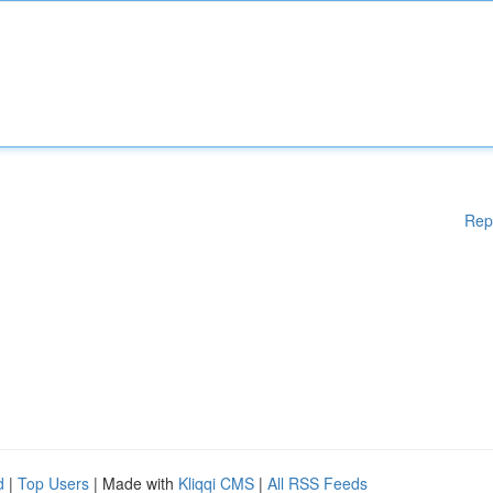
Rep
d
|
Top Users
| Made with
Kliqqi CMS
|
All RSS Feeds