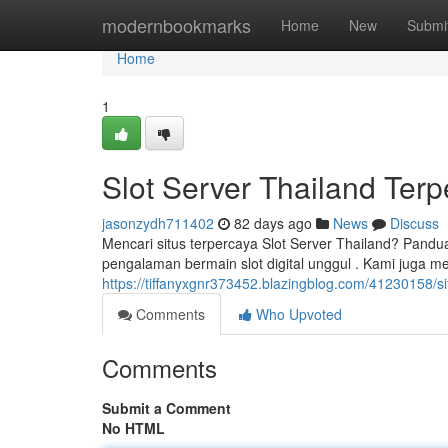
Home
modernbookmarks
Home
New
Submi
Home
1
Slot Server Thailand Ter
jasonzydh711402
82 days ago
News
Discuss
Mencari situs terpercaya Slot Server Thailand? Pa
pengalaman bermain slot digital unggul . Kami juga 
https://tiffanyxgnr373452.blazingblog.com/41230158/sit
Comments
Who Upvoted
Comments
Submit a Comment
No HTML