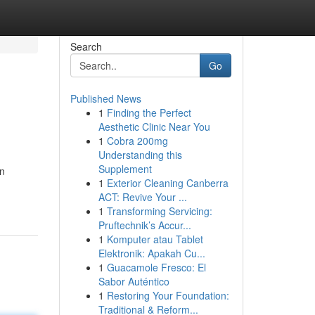
Search
Go
Published News
1
Finding the Perfect
Aesthetic Clinic Near You
1
Cobra 200mg
Understanding this
Supplement
an
1
Exterior Cleaning Canberra
ACT: Revive Your ...
1
Transforming Servicing:
Pruftechnik’s Accur...
1
Komputer atau Tablet
Elektronik: Apakah Cu...
1
Guacamole Fresco: El
Sabor Auténtico
1
Restoring Your Foundation:
Traditional & Reform...