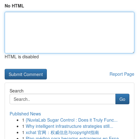
No HTML
HTML is disabled
Report Page
Search
Go
Published News
1
{NuviaLab Sugar Control : Does it Truly Func...
1
Why intelligent infrastructure strategies still...
1
xchat 官网：权威信息与copyright指南
1
Plan médico para becarios extranjeros en Espa...