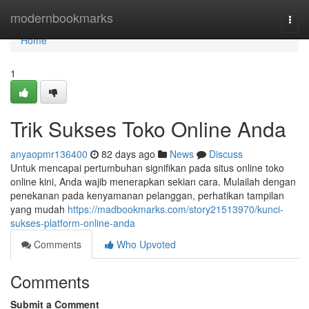
Home
modernbookmarks
Togg
navi
Home
1
Trik Sukses Toko Online Anda
anyaopmr136400
82 days ago
News
Discuss
Untuk mencapai pertumbuhan signifikan pada situs online toko
online kini, Anda wajib menerapkan sekian cara. Mulailah dengan
penekanan pada kenyamanan pelanggan, perhatikan tampilan
yang mudah
https://madbookmarks.com/story21513970/kunci-
sukses-platform-online-anda
Comments
Who Upvoted
Comments
Submit a Comment