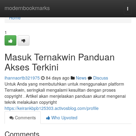
Home
modernbookmarks
Togg
navi
Home
1
Masuk Ternakwin Panduan
Akses Terkini
ihannaortb321975
84 days ago
News
Discuss
Untuk Anda yang membutuhkan untuk menggunakan platform
Ternakwin, seringkali mengalami kesulitan dengan proses
copyright . Artikel akan menjelaskan panduan akurat mengenai
teknik melakukan copyright
https://keirankbpb125303.activosblog.com/profile
Comments
Who Upvoted
Comments